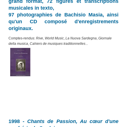
grand format, 72 figures et transcriptions
musicales in texto,
97 photographies de Bachisio Masia, ainsi
qu'un CD composé d'enregistrements
originaux.
Comptes-rendus:
Rive
,
World Music
,
La Nuova Sardegna
,
Giornale
della musica
,
Cahiers de musiques traditionnelles
...
1998 -
Chants de Passion, Au cœur d'une