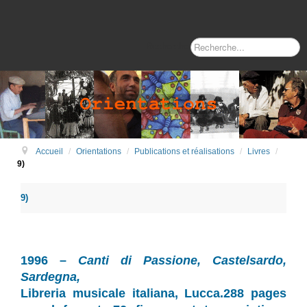
Recherche
Accueil
/
Orientations
/
Publications et réalisations
/
Livres
/
9)
9)
1996 –
Canti di Passione, Castelsardo,
Sardegna,
Libreria musicale italiana, Lucca.288 pages