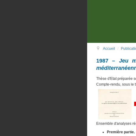
Accueil
/
Publicati
1987 –
Jeu m
méditerranéen
Thèse d'Etat préparée so
Compte-rendu, sous le 
-
Ensemble d'analyses réa
Première partie.