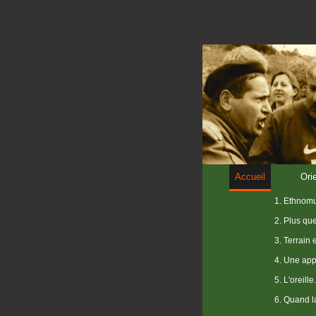
Accueil
Ori
1. Ethnomu
2. Plus qu
3. Terrain 
4. Une app
5. L'oreille.
6. Quand la 