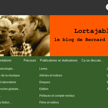
Recherche
entations
Parcours
Publications et réalisations
Ca se discute...
sicologie...
Livres
e de la musique
Articles et notices
et laboratoire
Disques
roche globale...
Edition
..
Préfaces et compte-rendus
fiction...
Films et vidéos