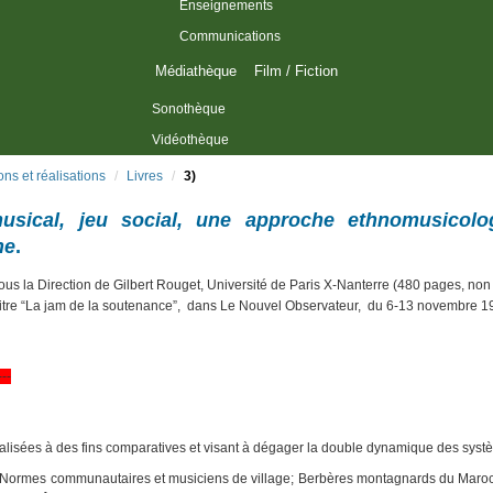
Enseignements
Communications
Médiathèque
Film / Fiction
Sonothèque
Vidéothèque
ons et réalisations
/
Livres
/
3)
usical, jeu social, une approche ethnomusicolog
ne
.
us la Direction de Gilbert Rouget, Université de Paris X-Nanterre (480 pages, non 
titre “La jam de la soutenance”, dans Le Nouvel Observateur, du 6-13 novembre 1
---
lisées à des fins comparatives et visant à dégager la double dynamique des sys
Normes communautaires et musiciens de village; Berbères montagnards du Maroc