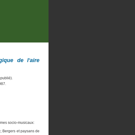
ique de l'aire
publié).
987.
tèmes socio-musicaux:
; Bergers et paysans de